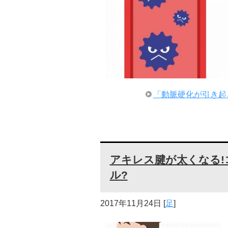
「動脈硬化が引き起
アキレス腱が太くなる
ル?
2017年11月24日
[
足
]