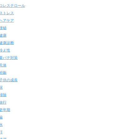
コレステロール
ストレス
ヘアケア
便秘
健康
健康診断
冷え性
夏バテ対策
天体
姙娠
子供の成長
尿
掃除
旅行
更年期
歯
水
汗