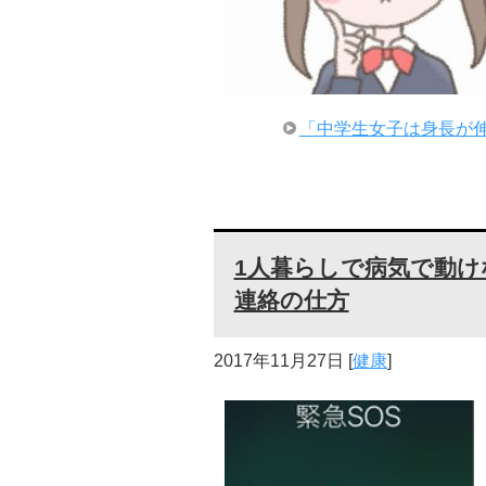
「中学生女子は身長が伸
1人暮らしで病気で動けない!
連絡の仕方
2017年11月27日
[
健康
]