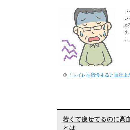
ト
レ
が
丈
こ
「トイレを我慢すると血圧上
若くて痩せてるのに高血
とは