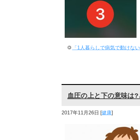
「1人暮らしで病気で動けない!スマ
血圧の上と下の意味は
2017年11月26日
[
健康
]