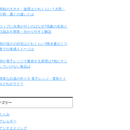
雨粒の大きさ・速度はどれくらい？大雨・
小雨・霧との違いとは
コップに水滴が付くのはなぜ?現象の名前と
仕組みを簡単・分かりやすく解説
雨の強さの目安はどれくらい?降水量のミリ
数での体感イメージは
卵が電子レンジで爆発する原理は?他にチン
していけない食品は
簡単な白湯の作り方 電子レンジ・電気ケト
ルどれがラク？
テゴリー
むくみ
アレルギー
アンチエイジング