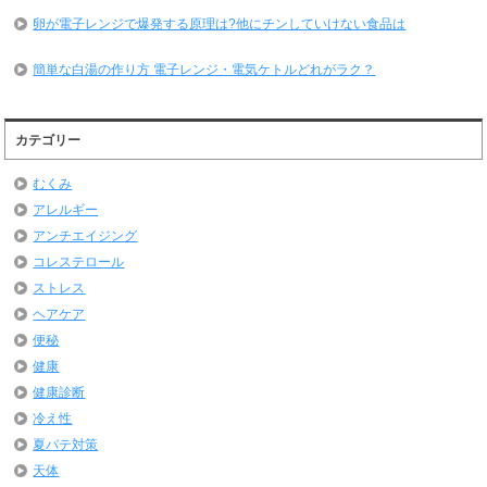
卵が電子レンジで爆発する原理は?他にチンしていけない食品は
簡単な白湯の作り方 電子レンジ・電気ケトルどれがラク？
カテゴリー
むくみ
アレルギー
アンチエイジング
コレステロール
ストレス
ヘアケア
便秘
健康
健康診断
冷え性
夏バテ対策
天体