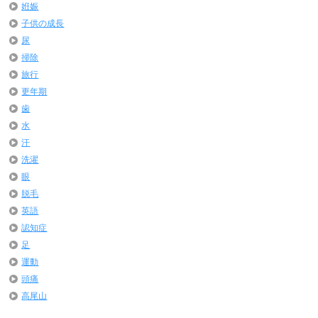
姙娠
子供の成長
尿
掃除
旅行
更年期
歯
水
汗
洗濯
眼
脱毛
英語
認知症
足
運動
頭痛
高尾山