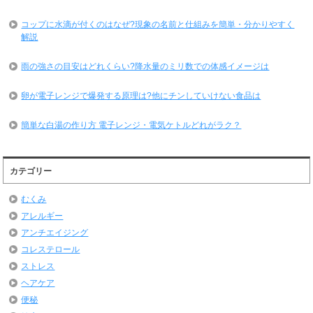
コップに水滴が付くのはなぜ?現象の名前と仕組みを簡単・分かりやすく
解説
雨の強さの目安はどれくらい?降水量のミリ数での体感イメージは
卵が電子レンジで爆発する原理は?他にチンしていけない食品は
簡単な白湯の作り方 電子レンジ・電気ケトルどれがラク？
カテゴリー
むくみ
アレルギー
アンチエイジング
コレステロール
ストレス
ヘアケア
便秘