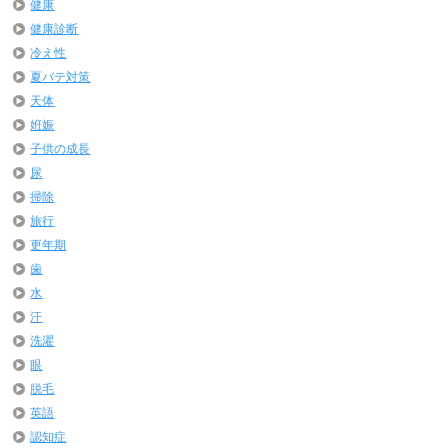
健康
健康診断
冷え性
夏バテ対策
天体
姙娠
子供の成長
尿
掃除
旅行
更年期
歯
水
汗
洗濯
眼
脱毛
英語
認知症