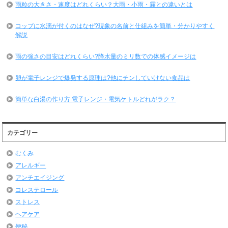
雨粒の大きさ・速度はどれくらい？大雨・小雨・霧との違いとは
コップに水滴が付くのはなぜ?現象の名前と仕組みを簡単・分かりやすく
解説
雨の強さの目安はどれくらい?降水量のミリ数での体感イメージは
卵が電子レンジで爆発する原理は?他にチンしていけない食品は
簡単な白湯の作り方 電子レンジ・電気ケトルどれがラク？
カテゴリー
むくみ
アレルギー
アンチエイジング
コレステロール
ストレス
ヘアケア
便秘