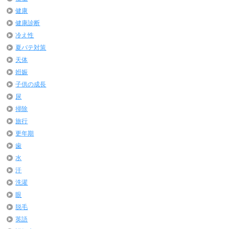
健康
健康診断
冷え性
夏バテ対策
天体
姙娠
子供の成長
尿
掃除
旅行
更年期
歯
水
汗
洗濯
眼
脱毛
英語