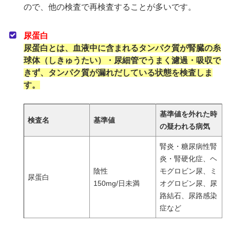
ので、他の検査で再検査することが多いです。
尿蛋白
尿蛋白とは、血液中に含まれるタンパク質が腎臓の糸
球体（しきゅうたい）・尿細管でうまく濾過・吸収で
きず、タンパク質が漏れだしている状態を検査しま
す。
基準値を外れた時
検査名
基準値
の疑われる病気
腎炎・糖尿病性腎
炎・腎硬化症、ヘ
陰性
モグロビン尿、ミ
尿蛋白
150mg/日未満
オグロビン尿、尿
路結石、尿路感染
症など