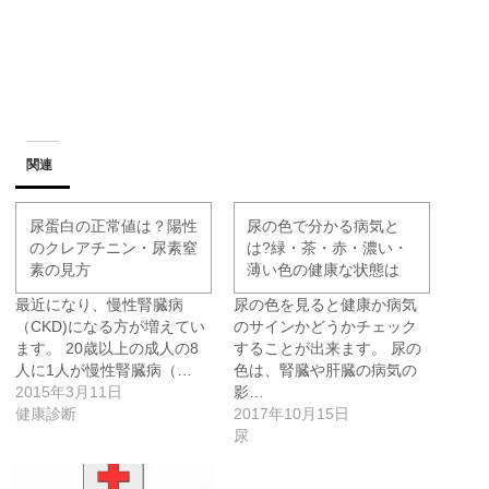
関連
尿蛋白の正常値は？陽性
尿の色で分かる病気と
のクレアチニン・尿素窒
は?緑・茶・赤・濃い・
素の見方
薄い色の健康な状態は
最近になり、慢性腎臓病
尿の色を見ると健康か病気
（CKD)になる方が増えてい
のサインかどうかチェック
ます。 20歳以上の成人の8
することが出来ます。 尿の
人に1人が慢性腎臓病（…
色は、腎臓や肝臓の病気の
2015年3月11日
影…
健康診断
2017年10月15日
尿