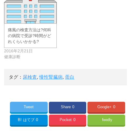
痛風の検査方法は?何科
の病院で受診?時間がど
れくらいかかる?
2016年2月21日
健康診断
タグ：
尿検査
,
慢性腎臓病
,
蛋白
Tweet
Share
0
Google+
0
B!
はてブ
0
Pocket
0
feedly