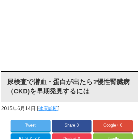
尿検査で潜血・蛋白が出たら?慢性腎臓病
（CKD)を早期発見するには
2015年6月14日
[
健康診断
]
Tweet
Share
0
Google+
0
B!
はてブ
0
Pocket
0
feedly