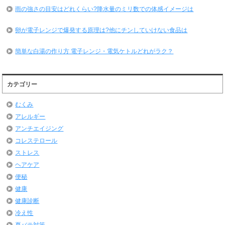
雨の強さの目安はどれくらい?降水量のミリ数での体感イメージは
卵が電子レンジで爆発する原理は?他にチンしていけない食品は
簡単な白湯の作り方 電子レンジ・電気ケトルどれがラク？
カテゴリー
むくみ
アレルギー
アンチエイジング
コレステロール
ストレス
ヘアケア
便秘
健康
健康診断
冷え性
夏バテ対策