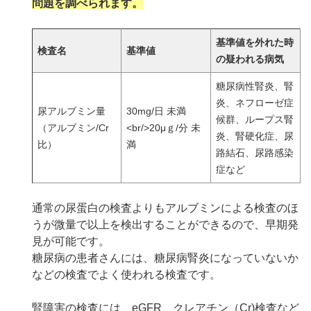
問題を調べられます。
基準値を外れた時
検査名
基準値
の疑われる病気
糖尿病性腎炎、腎
炎、ネフローゼ症
尿アルブミン量
30mg/日 未満
候群、ループス腎
（アルブミン/Cr
<br/>20μｇ/分 未
炎、腎硬化症、尿
比）
満
路結石、尿路感染
症など
通常の尿蛋白の検査よりもアルブミンによる検査のほ
うが微量で以上を検出することができるので、早期発
見が可能です。
糖尿病の患者さんには、糖尿病腎炎になっていないか
などの検査でよく使われる検査です。
腎障害の検査には、eGFR、クレアチン（Cr)検査など