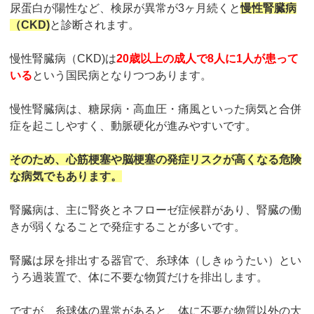
尿蛋白が陽性など、検尿が異常が3ヶ月続くと
慢性腎臓病
（CKD)
と診断されます。
慢性腎臓病（CKD)は
20歳以上の成人で8人に1人が患って
いる
という国民病となりつつあります。
慢性腎臓病は、糖尿病・高血圧・痛風といった病気と合併
症を起こしやすく、動脈硬化が進みやすいです。
そのため、心筋梗塞や脳梗塞の発症リスクが高くなる危険
な病気でもあります。
腎臓病は、主に腎炎とネフローゼ症候群があり、腎臓の働
きが弱くなることで発症することが多いです。
腎臓は尿を排出する器官で、糸球体（しきゅうたい）とい
うろ過装置で、体に不要な物質だけを排出します。
ですが、糸球体の異常があると、体に不要な物質以外の大