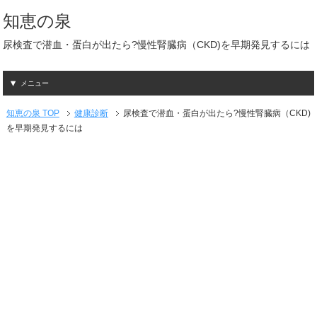
知恵の泉
尿検査で潜血・蛋白が出たら?慢性腎臓病（CKD)を早期発見するには
メニュー
知恵の泉 TOP
健康診断
尿検査で潜血・蛋白が出たら?慢性腎臓病（CKD)
を早期発見するには