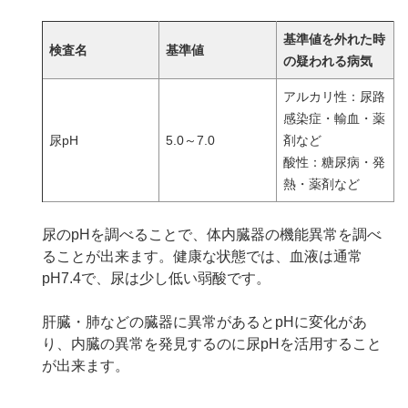
基準値を外れた時
検査名
基準値
の疑われる病気
アルカリ性：尿路
感染症・輸血・薬
尿pH
5.0～7.0
剤など
酸性：糖尿病・発
熱・薬剤など
尿のpHを調べることで、体内臓器の機能異常を調べ
ることが出来ます。健康な状態では、血液は通常
pH7.4で、尿は少し低い弱酸です。
肝臓・肺などの臓器に異常があるとpHに変化があ
り、内臓の異常を発見するのに尿pHを活用すること
が出来ます。