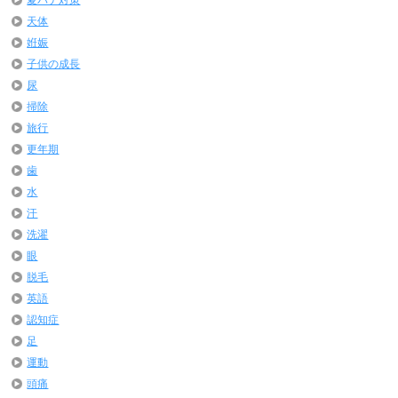
天体
姙娠
子供の成長
尿
掃除
旅行
更年期
歯
水
汗
洗濯
眼
脱毛
英語
認知症
足
運動
頭痛