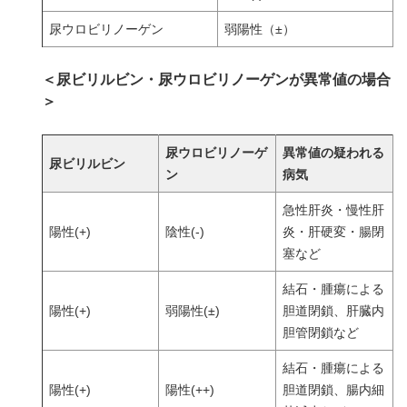
尿ウロビリノーゲン
弱陽性（±）
＜尿ビリルビン・尿ウロビリノーゲンが異常値の場合
＞
尿ウロビリノーゲ
異常値の疑われる
尿ビリルビン
ン
病気
急性肝炎・慢性肝
陽性(+)
陰性(-)
炎・肝硬変・腸閉
塞など
結石・腫瘍による
陽性(+)
弱陽性(±)
胆道閉鎖、肝臓内
胆管閉鎖など
結石・腫瘍による
陽性(+)
陽性(++)
胆道閉鎖、腸内細