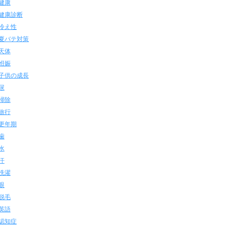
健康
健康診断
冷え性
夏バテ対策
天体
姙娠
子供の成長
尿
掃除
旅行
更年期
歯
水
汗
洗濯
眼
脱毛
英語
認知症