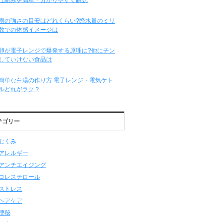
雨の強さの目安はどれくらい?降水量のミリ
数での体感イメージは
卵が電子レンジで爆発する原理は?他にチン
していけない食品は
簡単な白湯の作り方 電子レンジ・電気ケト
ルどれがラク？
テゴリー
むくみ
アレルギー
アンチエイジング
コレステロール
ストレス
ヘアケア
便秘