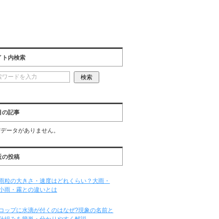
イト内検索
目の記事
だデータがありません。
近の投稿
雨粒の大きさ・速度はどれくらい？大雨・
小雨・霧との違いとは
コップに水滴が付くのはなぜ?現象の名前と
仕組みを簡単・分かりやすく解説