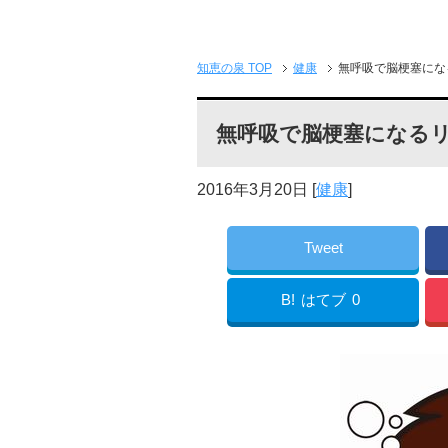
知恵の泉 TOP
健康
無呼吸で脳梗塞にな
無呼吸で脳梗塞になるリ
2016年3月20日
[
健康
]
Tweet
B!
はてブ
0