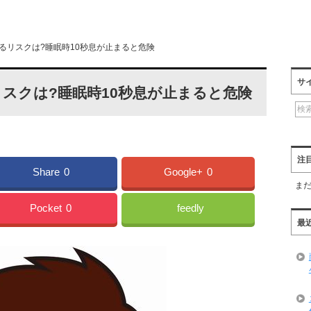
るリスクは?睡眠時10秒息が止まると危険
サ
スクは?睡眠時10秒息が止まると危険
注
Share
0
Google+
0
ま
Pocket
0
feedly
最