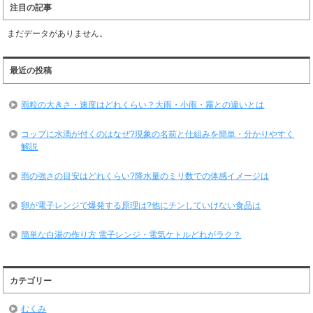
注目の記事
まだデータがありません。
最近の投稿
雨粒の大きさ・速度はどれくらい？大雨・小雨・霧との違いとは
コップに水滴が付くのはなぜ?現象の名前と仕組みを簡単・分かりやすく
解説
雨の強さの目安はどれくらい?降水量のミリ数での体感イメージは
卵が電子レンジで爆発する原理は?他にチンしていけない食品は
簡単な白湯の作り方 電子レンジ・電気ケトルどれがラク？
カテゴリー
むくみ