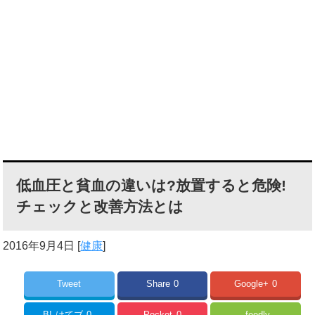
低血圧と貧血の違いは?放置すると危険!
チェックと改善方法とは
2016年9月4日
[
健康
]
Tweet
Share
0
Google+
0
B!
はてブ
0
Pocket
0
feedly