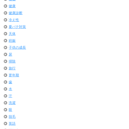
健康
健康診断
冷え性
夏バテ対策
天体
姙娠
子供の成長
尿
掃除
旅行
更年期
歯
水
汗
洗濯
眼
脱毛
英語