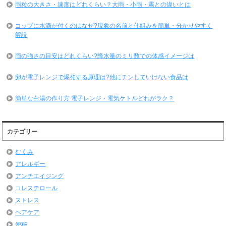
雨粒の大きさ・速度はどれくらい？大雨・小雨・霧との違いとは
コップに水滴が付くのはなぜ?現象の名前と仕組みを簡単・分かりやすく
解説
雨の強さの目安はどれくらい?降水量のミリ数での体感イメージは
卵が電子レンジで爆発する原理は?他にチンしていけない食品は
簡単な白湯の作り方 電子レンジ・電気ケトルどれがラク？
カテゴリー
むくみ
アレルギー
アンチエイジング
コレステロール
ストレス
ヘアケア
便秘