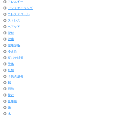
アレルギー
アンチエイジング
コレステロール
ストレス
ヘアケア
便秘
健康
健康診断
冷え性
夏バテ対策
天体
姙娠
子供の成長
尿
掃除
旅行
更年期
歯
水