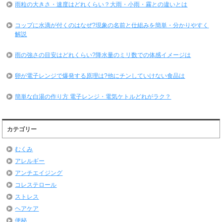
雨粒の大きさ・速度はどれくらい？大雨・小雨・霧との違いとは
コップに水滴が付くのはなぜ?現象の名前と仕組みを簡単・分かりやすく
解説
雨の強さの目安はどれくらい?降水量のミリ数での体感イメージは
卵が電子レンジで爆発する原理は?他にチンしていけない食品は
簡単な白湯の作り方 電子レンジ・電気ケトルどれがラク？
カテゴリー
むくみ
アレルギー
アンチエイジング
コレステロール
ストレス
ヘアケア
便秘