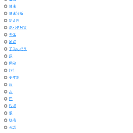
健康
健康診断
冷え性
夏バテ対策
天体
姙娠
子供の成長
尿
掃除
旅行
更年期
歯
水
汗
洗濯
眼
脱毛
英語