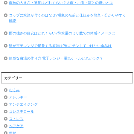
雨粒の大きさ・速度はどれくらい？大雨・小雨・霧との違いとは
コップに水滴が付くのはなぜ?現象の名前と仕組みを簡単・分かりやすく
解説
雨の強さの目安はどれくらい?降水量のミリ数での体感イメージは
卵が電子レンジで爆発する原理は?他にチンしていけない食品は
簡単な白湯の作り方 電子レンジ・電気ケトルどれがラク？
カテゴリー
むくみ
アレルギー
アンチエイジング
コレステロール
ストレス
ヘアケア
便秘