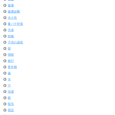
健康
健康診断
冷え性
夏バテ対策
天体
姙娠
子供の成長
尿
掃除
旅行
更年期
歯
水
汗
洗濯
眼
脱毛
英語