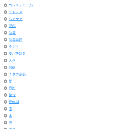
コレステロール
ストレス
ヘアケア
便秘
健康
健康診断
冷え性
夏バテ対策
天体
姙娠
子供の成長
尿
掃除
旅行
更年期
歯
水
汗