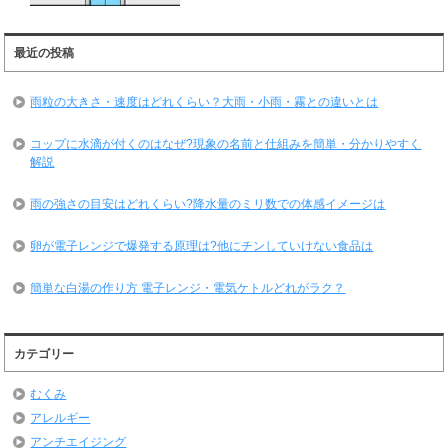
最近の投稿
雨粒の大きさ・速度はどれくらい？大雨・小雨・霧との違いとは
コップに水滴が付くのはなぜ?現象の名前と仕組みを簡単・分かりやすく
解説
雨の強さの目安はどれくらい?降水量のミリ数での体感イメージは
卵が電子レンジで爆発する原理は?他にチンしていけない食品は
簡単な白湯の作り方 電子レンジ・電気ケトルどれがラク？
カテゴリー
むくみ
アレルギー
アンチエイジング