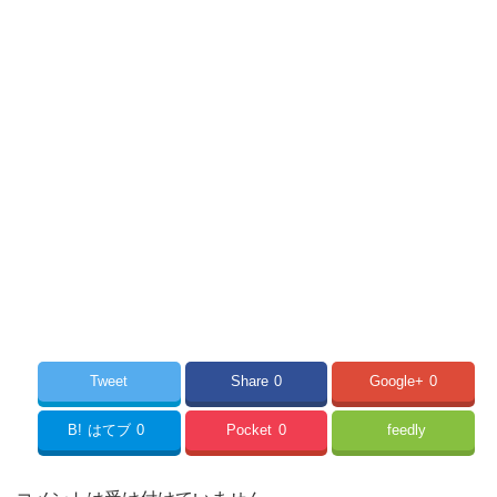
Tweet
Share
0
Google+
0
B!
はてブ
0
Pocket
0
feedly