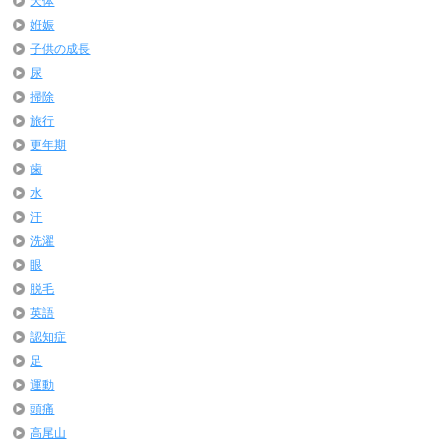
天体
姙娠
子供の成長
尿
掃除
旅行
更年期
歯
水
汗
洗濯
眼
脱毛
英語
認知症
足
運動
頭痛
高尾山