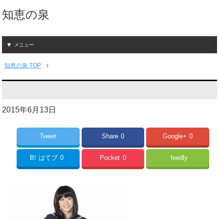
知恵の泉
メニュー
知恵の泉 TOP
2015年6月13日
Tweet
Share
0
Google+
0
B!
はてブ
0
Pocket
0
feedly