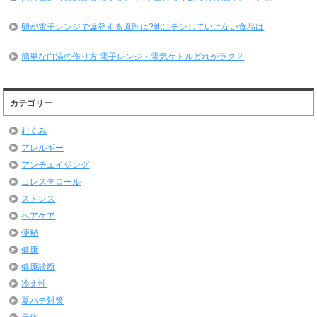
卵が電子レンジで爆発する原理は?他にチンしていけない食品は
簡単な白湯の作り方 電子レンジ・電気ケトルどれがラク？
カテゴリー
むくみ
アレルギー
アンチエイジング
コレステロール
ストレス
ヘアケア
便秘
健康
健康診断
冷え性
夏バテ対策