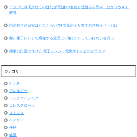
コップに水滴が付くのはなぜ?現象の名前と仕組みを簡単・分かりやすく
解説
雨の強さの目安はどれくらい?降水量のミリ数での体感イメージは
卵が電子レンジで爆発する原理は?他にチンしていけない食品は
簡単な白湯の作り方 電子レンジ・電気ケトルどれがラク？
カテゴリー
むくみ
アレルギー
アンチエイジング
コレステロール
ストレス
ヘアケア
便秘
健康