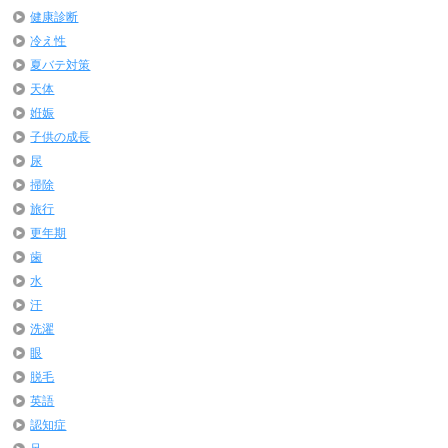
健康診断
冷え性
夏バテ対策
天体
姙娠
子供の成長
尿
掃除
旅行
更年期
歯
水
汗
洗濯
眼
脱毛
英語
認知症