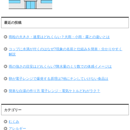
最近の投稿
雨粒の大きさ・速度はどれくらい？大雨・小雨・霧との違いとは
コップに水滴が付くのはなぜ?現象の名前と仕組みを簡単・分かりやすく
解説
雨の強さの目安はどれくらい?降水量のミリ数での体感イメージは
卵が電子レンジで爆発する原理は?他にチンしていけない食品は
簡単な白湯の作り方 電子レンジ・電気ケトルどれがラク？
カテゴリー
むくみ
アレルギー