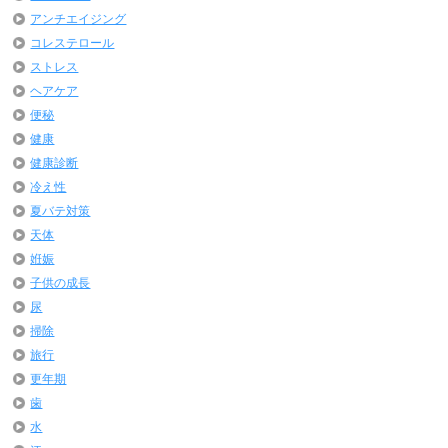
アンチエイジング
コレステロール
ストレス
ヘアケア
便秘
健康
健康診断
冷え性
夏バテ対策
天体
姙娠
子供の成長
尿
掃除
旅行
更年期
歯
水