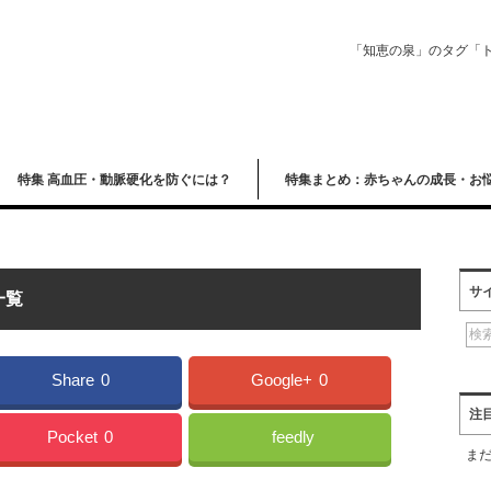
「知恵の泉」のタグ「
特集 高血圧・動脈硬化を防ぐには？
特集まとめ：赤ちゃんの成長・お
サ
一覧
Share
0
Google+
0
注
Pocket
0
feedly
ま