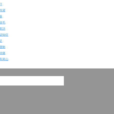
汗
洗濯
眼
脱毛
英語
認知症
足
運動
頭痛
高尾山