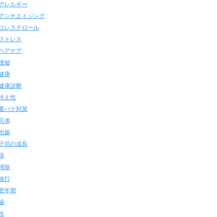
アレルギー
アンチエイジング
コレステロール
ストレス
ヘアケア
便秘
健康
健康診断
冷え性
夏バテ対策
天体
姙娠
子供の成長
尿
掃除
旅行
更年期
歯
水