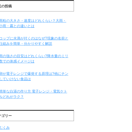
近の投稿
雨粒の大きさ・速度はどれくらい？大雨・
小雨・霧との違いとは
コップに水滴が付くのはなぜ?現象の名前と
仕組みを簡単・分かりやすく解説
雨の強さの目安はどれくらい?降水量のミリ
数での体感イメージは
卵が電子レンジで爆発する原理は?他にチン
していけない食品は
簡単な白湯の作り方 電子レンジ・電気ケト
ルどれがラク？
テゴリー
むくみ