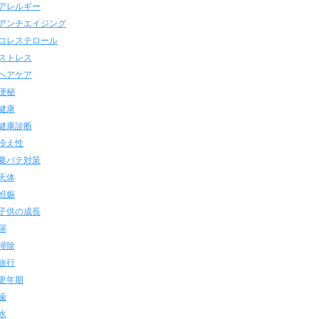
アレルギー
アンチエイジング
コレステロール
ストレス
ヘアケア
便秘
健康
健康診断
冷え性
夏バテ対策
天体
姙娠
子供の成長
尿
掃除
旅行
更年期
歯
水