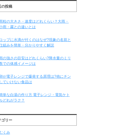
近の投稿
雨粒の大きさ・速度はどれくらい？大雨・
小雨・霧との違いとは
コップに水滴が付くのはなぜ?現象の名前と
仕組みを簡単・分かりやすく解説
雨の強さの目安はどれくらい?降水量のミリ
数での体感イメージは
卵が電子レンジで爆発する原理は?他にチン
していけない食品は
簡単な白湯の作り方 電子レンジ・電気ケト
ルどれがラク？
テゴリー
むくみ