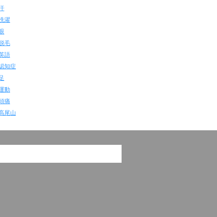
汗
洗濯
眼
脱毛
英語
認知症
足
運動
頭痛
高尾山