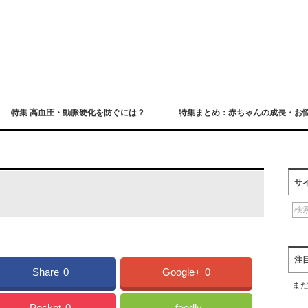
特集 高血圧・動脈硬化を防ぐには？
特集まとめ：赤ちゃんの成長・お
サ
注
Share
0
Google+
0
ま
Pocket
0
feedly