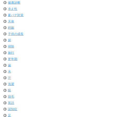
健康診断
冷え性
夏バテ対策
天体
姙娠
子供の成長
尿
掃除
旅行
更年期
歯
水
汗
洗濯
眼
脱毛
英語
認知症
足