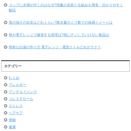
コップに水滴が付くのはなぜ?現象の名前と仕組みを簡単・分かりやすく
解説
雨の強さの目安はどれくらい?降水量のミリ数での体感イメージは
卵が電子レンジで爆発する原理は?他にチンしていけない食品は
簡単な白湯の作り方 電子レンジ・電気ケトルどれがラク？
カテゴリー
むくみ
アレルギー
アンチエイジング
コレステロール
ストレス
ヘアケア
便秘
健康