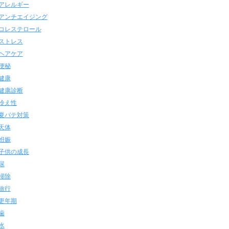
アレルギー
アンチエイジング
コレステロール
ストレス
ヘアケア
便秘
健康
健康診断
冷え性
夏バテ対策
天体
姙娠
子供の成長
尿
掃除
旅行
更年期
歯
水