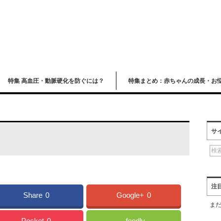
特集 高血圧・動脈硬化を防ぐには？
特集まとめ：赤ちゃんの成長・お
サ
注
Share
0
Google+
0
ま
Pocket
0
feedly