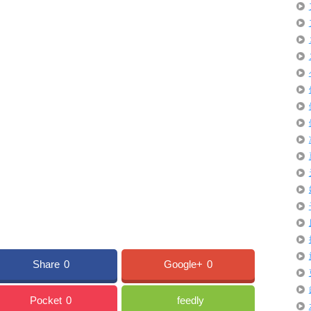
Share
0
Google+
0
Pocket
0
feedly