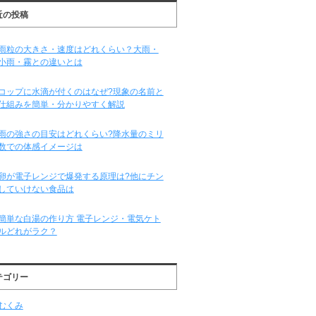
近の投稿
雨粒の大きさ・速度はどれくらい？大雨・
小雨・霧との違いとは
コップに水滴が付くのはなぜ?現象の名前と
仕組みを簡単・分かりやすく解説
雨の強さの目安はどれくらい?降水量のミリ
数での体感イメージは
卵が電子レンジで爆発する原理は?他にチン
していけない食品は
簡単な白湯の作り方 電子レンジ・電気ケト
ルどれがラク？
テゴリー
むくみ