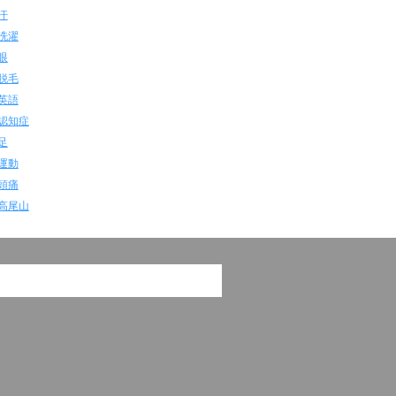
汗
洗濯
眼
脱毛
英語
認知症
足
運動
頭痛
高尾山